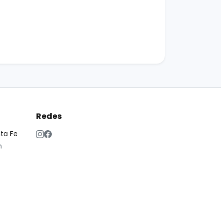
Redes
nta Fe
m